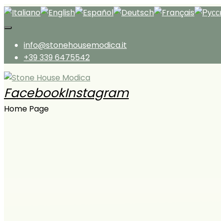
Salta al contenuto
info@stonehousemodica.it
+39 339 6475542
Facebook
Instagram
Stone House Modica
Home Page