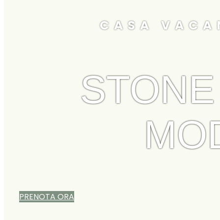
CASA VACA
STONE
MO
PRENOTA ORA